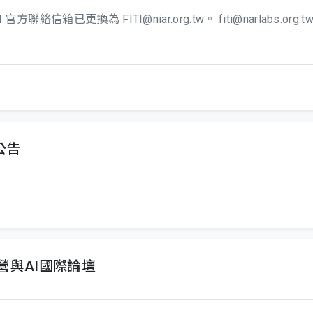
TI 官方聯絡信箱已更換為 FITI@niar.org.tw。 fiti@narlabs
圍公告
道經營與AI國際論壇