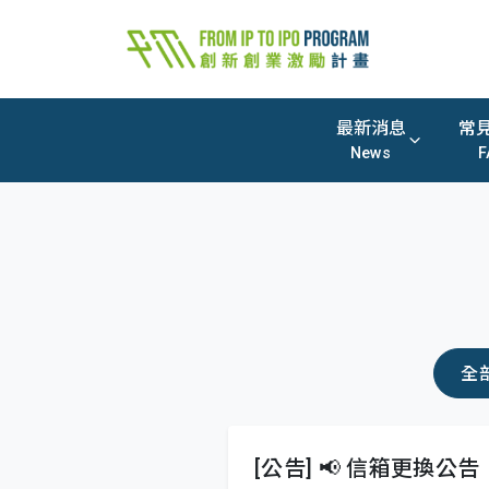
最新消息
常
News
F
全
[公告] 📢 信箱更換公告