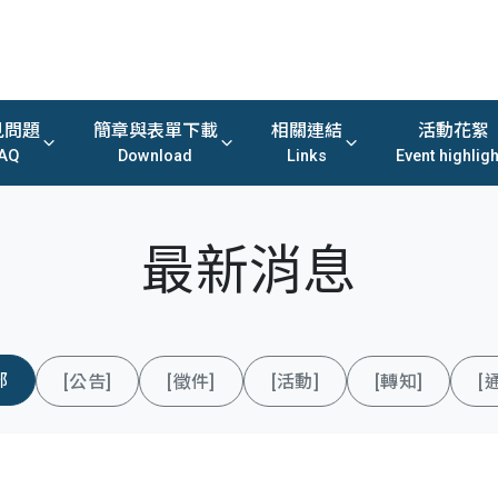
見問題
簡章與表單下載
相關連結
活動花絮
AQ
Download
Links
Event highligh
最新消息
部
[公告]
[徵件]
[活動]
[轉知]
[