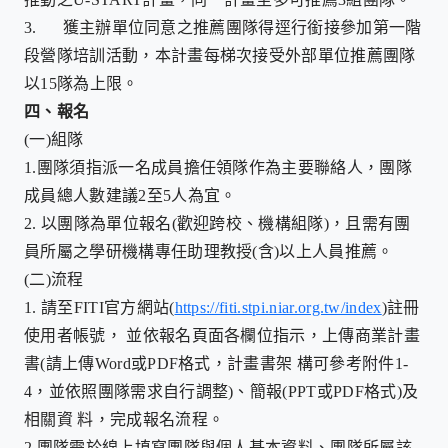
3.
獲主辦單位同意之推薦團隊得逕行銜接參加第一階
段營隊培訓活動，本計畫每梯次接受外部單位推薦團隊
以
15
隊為上限。
四、
報名
(一)
組隊
1.
團隊須指派一名成員擔任領隊作為主要聯絡人，團隊
成員總人數建議
2
至
5
人為宜。
2.
以團隊為單位報名
(
歡迎跨校、機構組隊
)
，且需有團
員所屬之學研機構專任助理教授
(
含
)
以上人員推薦。
(二)
流程
1.
請至FITI官方網站(
https://fiti.stpi.niar.org.tw/index
)註冊
使用者帳號， 並依報名頁面各欄位指示，上傳商業計畫
書(請上傳Word或PDF格式，計畫書架 構可參考附件1-
4，並依照團隊需求自行調整)、簡報(PPT或PDF格式)及
相關資 料，完成報名流程。
2.
團隊需於線上填寫團隊與個人基本資料、團隊所屬該