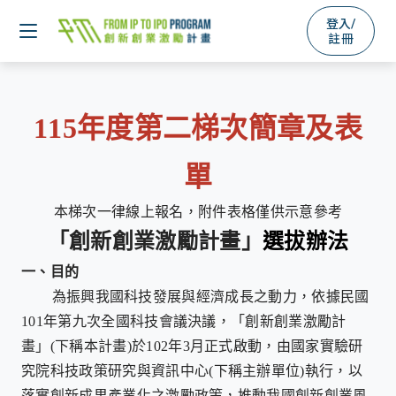
登入/
註冊
115年度第二梯次簡章及表
單
本梯次一律線上報名，附件表格僅供示意參考
「創新創業激勵計畫」
選拔辦法
一、
目的
為振興我國科技發展與經濟成長之動力，依據民國
101
年第九次全國科技會議決議，「創新創業激勵計
畫」
(
下稱本計畫
)
於
102
年
3
月正式啟動，由國家實驗研
究院科技政策研究與資訊中心
(
下稱主辦單位
)
執行，以
落實創新成果產業化之激勵政策，推動我國創新創業風