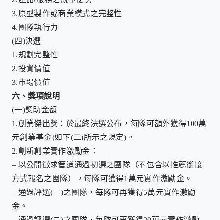
3.
原型製作或商業模式之完整性
4.
團隊執行力
(四)
決選
1.
規劃完整性
2.
投資價值
3.
巿場價值
六、
獎項說明
(一)
獎助金額
1.
創業傑出獎：於最終決選公布，每隊可額外獲得
100
萬
元創業基金
(
如下
(
二
)
所示之規定
)
。
2.
創新創業實作激勵金：
–
以公開徵求管道通過初選之團隊（不包含以推薦銜接
方式報名之團隊），每隊可獲得
1
萬元實作激勵金。
–
通過評選
(
一
)
之團隊，每隊可再獲得
5
萬元實作激勵
金。
–
通過評選
(
二
)
之團隊，每隊可再獲得
20
萬元實作激勵