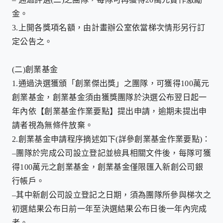
金。
3.
上開各獎項名額，由計畫辦公室依當梯次情形另行訂
定公告之。
(二)
創業基金
1.
通過決選獲頒「創業傑出獎」之團隊，可獲得
100
萬元
創業基金，創業基金須由獲獎團隊於決選公布翌日起一
年內依【創業基金作業要點】提出申請，逾期未提出申
請者視為無條件放棄。
2.
創業基金申請程序摘述如下
(
詳參創業基金作業要點
)
：
–
團隊於完成公司設立登記並檢具相關文件後，每隊可獲
得
100
萬元之創業基金，創業基金僅限匯入新創公司銀
行帳戶。
–
其中新創公司設立登記之日期，須為團隊所參與梯次之
初選結果公布日前一年至決選結果公布日後一年內完成
者。