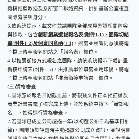
機構推薦教授及系所窗口聯絡資訊，供計畫辦公室複查
團隊背景與身分。
3.
依系統提示下載文件並請團隊全部成員確認相關內容
與條款，包含
創新創業選拔報名表
(
附件
1-1)
、團隊切結
書
(
附件
1-2)
及
個資同意函
(1-3)
，撰寫並簽署同意後將電
子檔上傳至報名網站之「報名表」欄位。
4.
以推薦銜接方式報名之團隊，請依系統提示下載計畫
銜接申請表
(
附件
1-5)
，由推薦單位填寫並用印後，將電
子檔上傳至報名網站「推薦銜接申請書」欄位。
(三)
資格審查
1.
團隊應於報名日期截止前，將親簽文件正本掃描檔及
商業計畫書電子檔完成上傳，並於系統中按下「確認報
名」，始得進行資格審查。
2.
若團隊已成立公司超過一年
(
以初選公布日為基準日計
算
)
，團隊須於評選時主動揭露公司成立資訊，並說明團
隊報名作品之核心構想
/
技術與公司商品之區別，由評審