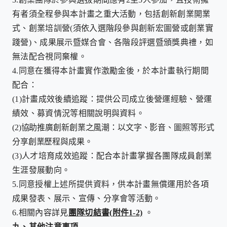
有者須全程參與本計畫之重大活動，包括創新創業開業
式、創業培訓營
(
須依入選階段參與創新宏圖營或創業實
踐營
)
、成果展示暨媒合會、各階段評選暨頒獎典禮，如
無法配合視同棄權。
4.
同意在獲得本計畫實作激勵金後，於本計畫執行期間
配合：
(1)
計畫成效後續追蹤：提供公司成立後營運經驗、營運
績效、募資情況等相關說明與資料。
(2)
協助推廣創新創業之風潮：以文字、影音、圖照等形式
分享創業歷程與成果
。
(3)
人才培育成效追蹤：配合本計畫掌握各團隊成員創業
生涯發展動向。
5.
同意授權上述所提供資料，供本計畫無償運用於各項
成果發表、展示、宣傳、分享會等活動。
6.
相關內容詳見
團隊切結書
(
附件
1-2)
。
九、
其他注意事項