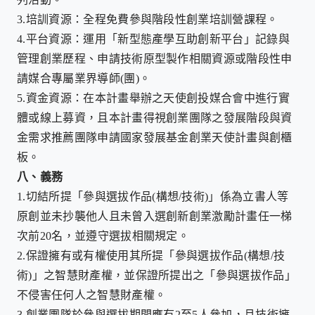
3.
培訓資源：全程免費參與階段性創業培訓營課程。
4.
平台資源：運用「新型態產學互助創新平台」記錄與
管理創業歷程、申請技術原型製作相關資源或階段性申
請媒合專屬業界導師
(
團
)
。
5.
資金資源：在本計畫舉辦之天使創投媒合會中進行實
體或線上募資，且本計畫得視創業團隊之發展階段與資
金需求推薦團隊申請國家發展基金創業天使計畫與創櫃
板。
八、
義務
1.
切結所提「參與選拔作品
(
構想
/
技術
)
」係為立書人等
原創並未抄襲他人且未曾入選創新創業激勵計畫任一梯
次前
20
名，並遵守選拔相關規定。
2.
保證擁有或有權使用其所提「參與選拔作品
(
構想
/
技
術
)
」之智慧財產權，並保證所提出之「參與選拔作品」
不侵害任何人之智慧財產權。
3.
創業團隊於參與選拔期間應有
2
至
5
人參加，且技術擁