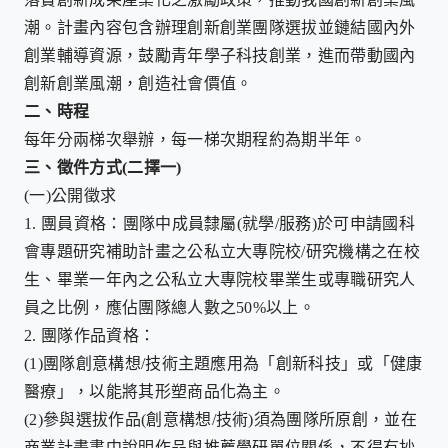
潮。計畫內容包含辦理創新創業團隊選拔並鏈結國內外
創業輔導資源，鼓勵青年學子科技創業，進而帶動國內
創新創業風潮，創造社會價值。
二、
時程
每年分兩梯次舉辦，每一梯次期程約為期半年。
三、
徵件方式
(
二擇一
)
(一)
公開徵求
1.
團員資格：團隊中成員隸屬
(
就學
/
服務
)
於可申請國科
會專題研究補助計畫之公私立大專院校
/
研究機構之在校
生、畢業一年內之公私立大專院校畢業生或專職研究人
員之比例，應佔團隊總人數之
50%
以上。
2.
團隊作品資格：
(1)
團隊創意構想
/
技術主題應用為「創新科技」或「健康
醫療」，以能將其形塑商品化為主。
(2)
參與選拔作品
(
創意構想
/
技術
)
須為團隊所原創，並在
商業計畫書中說明作品與推薦學研單位關係，不得有抄