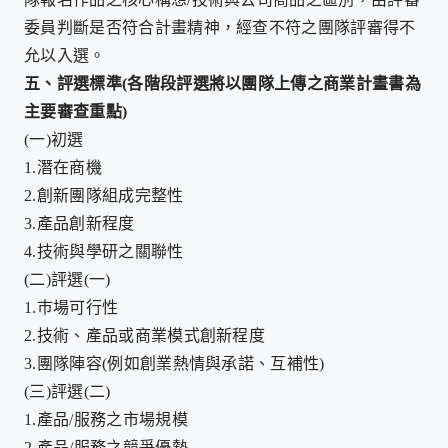
委員判斷是否符合計畫精神，經查不符之團隊評審得不
允以入選。
五、
評選標準
(
各階段評選將以團隊上傳之商業計畫書為
主要審查重點
)
(一)
初選
1.
潛在商機
2.
創新團隊組成完整性
3.
產品創新程度
4.技術與學研之關聯性
(二)
評選
(
一
)
1.
巿場可行性
2.
技術、產品或商業模式創新程度
3.
團隊陣容
(
例如創業熱情與承諾、互補性
)
(三)
評選
(
二
)
1.
產品
/
服務之市場規模
2.
產品
/
服務之競爭優勢