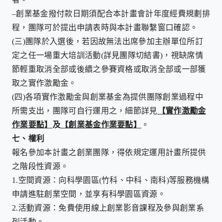
–
創業基金撥付款日期須配合本計畫會計年度經費規劃排
程，團隊可於提出申請表時與本計畫聯繫窗口確認。
(三)
團隊於入選後，若因故無法出席參加主辦單位所訂
定之任一場重大培訓活動
(
詳見團隊切結書
)
，視缺席情
節輕重取消全部或後續之參賽資格或取消全部或一部獲
取之實作激勵金。
(四)
各項實作激勵金與創業基金為提供團隊創業過程中
所需支出，團隊可自行運用之，細節詳見
【實作激勵金
作業要點】
及
【創業基金作業要點】
。
七、
權利
報名參加本計畫之創業團隊，得依規定運用計畫所提供
之階段性資源。
1.
空間資源：向科學園區
(
竹科、中科、南科
)
等服務機構
申請進駐創業空間，並享有科學園區資源。
2.
活動資源：免費使用線上創業影音課程及參與創業系
列活動。