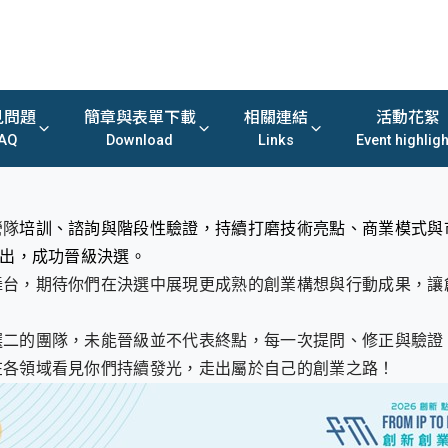
見問題
簡章與表單下載
相關連結
活動花絮
AQ
Download
Links
Event highligh
營隊
培訓、諮詢與階段性驗證，持續打磨技術亮點、商業模式與
而出，成功晉級決選。
舞台，期待你們在決選中展現更成熟的創業構想與行動成果，讓
選二的團隊，未能晉級並不代表終點，每一次提問、修正與驗證
在各領域看見你們持續發光，走出屬於自己的創業之路！