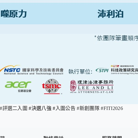
 #評選二入圍
#決選八強 #
入圍公告 #新創團隊 #FITI2026