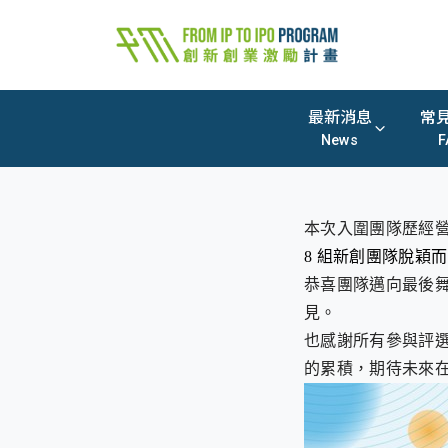
最新消息
常
News
F
本次入圍團隊歷經
8 組新創團隊脫穎
恭喜團隊邁向最後
見。
也感謝所有參與評
的累積，期待未來