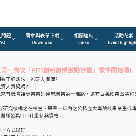
見問題
簡章與表單下載
相關連結
活動花絮
AQ
Download
Links
Event highligh
度第一梯次「FITI創新創業激勵計畫」徵件開始囉!
明有了好想法，卻乏人問津?
資人質疑嗎?
未來有機會讓專業業師伴您創業第一哩路，還有百萬創業金等你
校/研究機構之在校生、畢業一年內之公私立大專院校畢業生或
團隊皆具FITI計畫參與資格
線上方式辦理