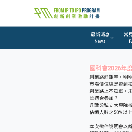
最新消息
常
News
F
國科會2026年
創業路好艱辛，明
市場價值總是遭到投
創業路上不孤單，
誰適合參加 ?
凡隸公私立大專院
佔總人數之50%以上
本次徵件說明會以