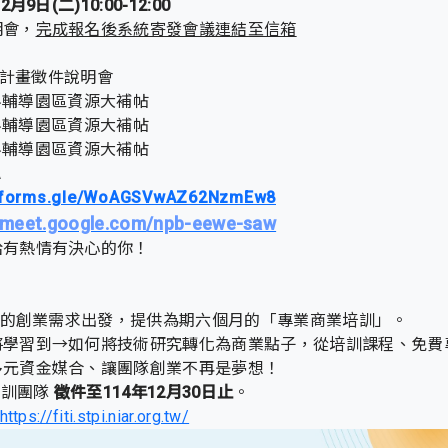
2月9日(二)10:00-12:00
明會，
完成報名後系統寄發會議連結至信箱
FITI計畫徵件說明會
 竹科輔導園區資源大補帖
 中科輔導園區資源大補帖
 南科輔導園區資源大補帖
A
//forms.gle/WoAGSVwAZ62NzmEw8
//meet.google.com/npb-eewe-saw
給有熱情有決心的你！
團隊的創業需求出發，提供為期六個月的「專業商業培訓」。
將學習到→如何將技術研究轉化為商業點子，從培訓課程、免費
多元資金媒合、讓團隊創業不再是夢想！
培訓團隊
徵件至114年12月30日止
。
https://fiti.stpi.niar.org.tw/