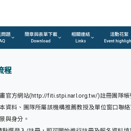
見問題
簡章與表單下載
相關連結
活動花絮
AQ
Download
Links
Event highligh
流程
網站(http://fiti.stpi.narl.org.tw/)註
本資料、團隊所屬該機構推薦教授及單位窗口聯絡
景與身分。
 請點選登入/註冊，即可開始進行註冊及報名資料填